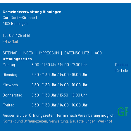
Gemeindeverwaltung Binningen
Curt Goetz-Strasse 1
4102 Binningen
Tel. 061 425 51 51
E-Mail
SITEMAP
INDEX
IMPRESSUM
DATENSCHUTZ
AGB
Öffnungszeiten
Tag
Öffnungs­zeiten
Montag
8.00 - 11.30 Uhr / 14.00 - 17.00 Uhr
Binningen
für Leben
Dienstag
9.30 - 11.30 Uhr / 14.00 - 16.00 Uhr
Mittwoch
9.30 - 11.30 Uhr / 14.00 - 16.00 Uhr
Donnerstag
9.30 - 11.30 Uhr / 13.30 - 18.00 Uhr
Freitag
9.30 - 11.30 Uhr / 14.00 - 16.00 Uhr
Ausserhalb der Öffnungszeiten: Termin nach Vereinbarung möglich.
Kontakt und Öffnungzeiten, Verwaltung, Bauabteilungen, Werkhof