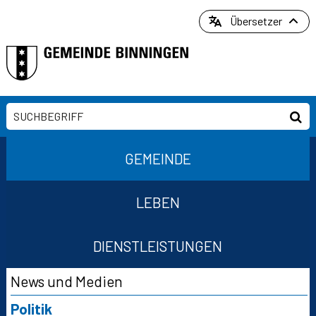
Direkt zum Inhalt springen
Übersetzer
Suchbegriff
Suc
Hauptnavigation
GEMEINDE
LEBEN
DIENSTLEISTUNGEN
Suchformular
Subnavigation
News und Medien
Politik