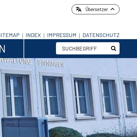
Übersetzer
SITEMAP
INDEX
IMPRESSUM
DATENSCHUTZ
EN
Suchbegriff
Suche sta