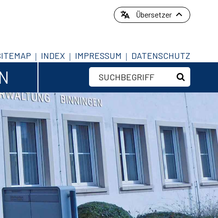
Übersetzer
SITEMAP
INDEX
IMPRESSUM
DATENSCHUTZ
EN
Suchbegriff
Suche sta