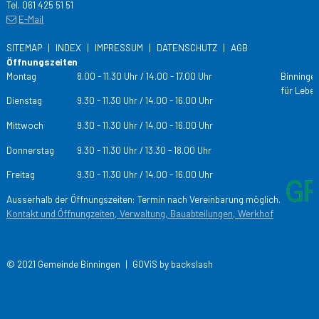
Tel. 061 425 51 51
E-Mail
SITEMAP
INDEX
IMPRESSUM
DATENSCHUTZ
AGB
Öffnungszeiten
Tag
Öffnungs­zeiten
Montag
8.00 - 11.30 Uhr / 14.00 - 17.00 Uhr
Binningen
für Leben
Dienstag
9.30 - 11.30 Uhr / 14.00 - 16.00 Uhr
Mittwoch
9.30 - 11.30 Uhr / 14.00 - 16.00 Uhr
Donnerstag
9.30 - 11.30 Uhr / 13.30 - 18.00 Uhr
Freitag
9.30 - 11.30 Uhr / 14.00 - 16.00 Uhr
Ausserhalb der Öffnungszeiten: Termin nach Vereinbarung möglich.
Kontakt und Öffnungzeiten, Verwaltung, Bauabteilungen, Werkhof
© 2021 Gemeinde Binningen |
GOViS
by
backslash