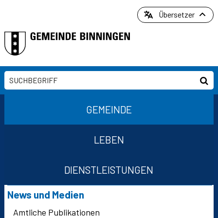
Direkt zum Inhalt springen
Übersetzer
Suchbegriff
Suc
Hauptnavigation
GEMEINDE
LEBEN
DIENSTLEISTUNGEN
Suchformular
Subnavigation
News und Medien
Amtliche Publikationen