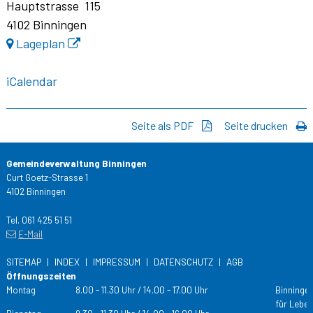
Hauptstrasse 115
4102 Binningen
Lageplan
iCalendar
Seite als PDF
Seite drucken
Gemeindeverwaltung Binningen
Curt Goetz-Strasse 1
4102 Binningen
Tel. 061 425 51 51
E-Mail
SITEMAP
INDEX
IMPRESSUM
DATENSCHUTZ
AGB
Öffnungszeiten
Tag
Öffnungs­zeiten
Montag
8.00 - 11.30 Uhr / 14.00 - 17.00 Uhr
Binningen
für Leben