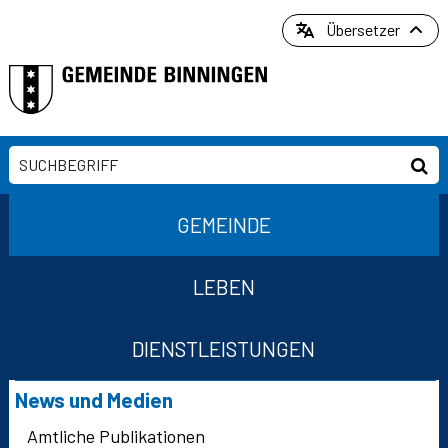
Direkt zum Inhalt springen
Übersetzer
Suchbegriff
Suc
Hauptnavigation
GEMEINDE
LEBEN
DIENSTLEISTUNGEN
Suchformular
Subnavigation
News und Medien
Amtliche Publikationen