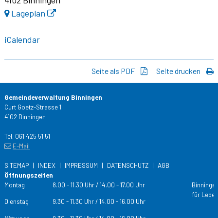
4102 Binningen
Lageplan
iCalendar
Seite als PDF
Seite drucken
Gemeindeverwaltung Binningen
Curt Goetz-Strasse 1
4102 Binningen
Tel. 061 425 51 51
E-Mail
SITEMAP
INDEX
IMPRESSUM
DATENSCHUTZ
AGB
Öffnungszeiten
Tag
Öffnungs­zeiten
Montag
8.00 - 11.30 Uhr / 14.00 - 17.00 Uhr
Binningen
für Leben
Dienstag
9.30 - 11.30 Uhr / 14.00 - 16.00 Uhr