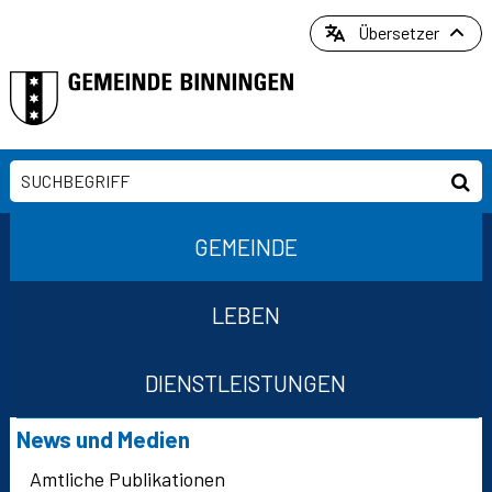
Direkt zum Inhalt springen
Übersetzer
Suchbegriff
Suc
Hauptnavigation
GEMEINDE
LEBEN
DIENSTLEISTUNGEN
Suchformular
Subnavigation
News und Medien
Amtliche Publikationen