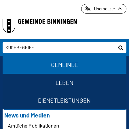
Direkt zum Inhalt springen
Übersetzer
Suchbegriff
Suc
Hauptnavigation
GEMEINDE
LEBEN
DIENSTLEISTUNGEN
Suchformular
Subnavigation
News und Medien
Amtliche Publikationen