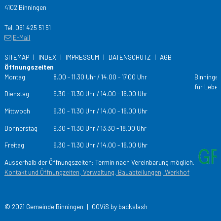
4102 Binningen
Tel. 061 425 51 51
E-Mail
SITEMAP
INDEX
IMPRESSUM
DATENSCHUTZ
AGB
Öffnungszeiten
Tag
Öffnungs­zeiten
Montag
8.00 - 11.30 Uhr / 14.00 - 17.00 Uhr
Binningen
für Leben
Dienstag
9.30 - 11.30 Uhr / 14.00 - 16.00 Uhr
Mittwoch
9.30 - 11.30 Uhr / 14.00 - 16.00 Uhr
Donnerstag
9.30 - 11.30 Uhr / 13.30 - 18.00 Uhr
Freitag
9.30 - 11.30 Uhr / 14.00 - 16.00 Uhr
Ausserhalb der Öffnungszeiten: Termin nach Vereinbarung möglich.
Kontakt und Öffnungzeiten, Verwaltung, Bauabteilungen, Werkhof
© 2021 Gemeinde Binningen |
GOViS
by
backslash