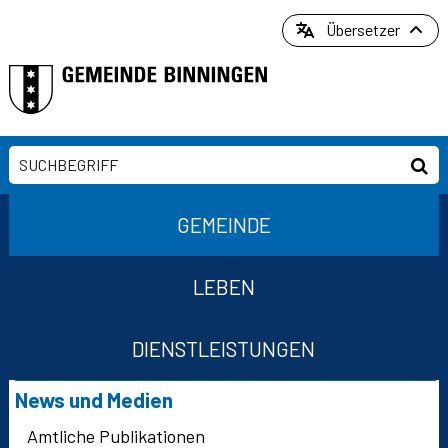
Direkt zum Inhalt springen
Übersetzer
Suchbegriff
Suc
Hauptnavigation
GEMEINDE
LEBEN
DIENSTLEISTUNGEN
Suchformular
Subnavigation
News und Medien
Amtliche Publikationen