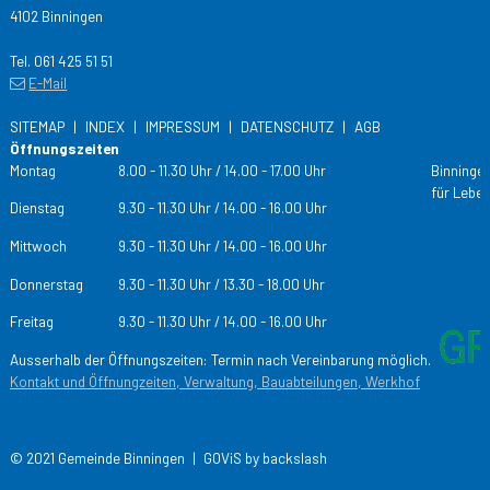
4102 Binningen
Tel. 061 425 51 51
E-Mail
SITEMAP
INDEX
IMPRESSUM
DATENSCHUTZ
AGB
Öffnungszeiten
Tag
Öffnungs­zeiten
Montag
8.00 - 11.30 Uhr / 14.00 - 17.00 Uhr
Binningen
für Leben
Dienstag
9.30 - 11.30 Uhr / 14.00 - 16.00 Uhr
Mittwoch
9.30 - 11.30 Uhr / 14.00 - 16.00 Uhr
Donnerstag
9.30 - 11.30 Uhr / 13.30 - 18.00 Uhr
Freitag
9.30 - 11.30 Uhr / 14.00 - 16.00 Uhr
Ausserhalb der Öffnungszeiten: Termin nach Vereinbarung möglich.
Kontakt und Öffnungzeiten, Verwaltung, Bauabteilungen, Werkhof
© 2021 Gemeinde Binningen |
GOViS
by
backslash