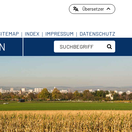
Übersetzer
SITEMAP
INDEX
IMPRESSUM
DATENSCHUTZ
EN
Suchbegriff
Suche sta