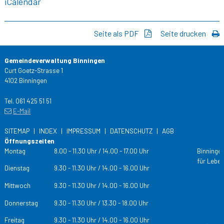
iCalendar
Seite als PDF
Seite drucken
Gemeindeverwaltung Binningen
Curt Goetz-Strasse 1
4102 Binningen
Tel. 061 425 51 51
E-Mail
SITEMAP
INDEX
IMPRESSUM
DATENSCHUTZ
AGB
Öffnungszeiten
Tag
Öffnungs­zeiten
Montag
8.00 - 11.30 Uhr / 14.00 - 17.00 Uhr
Binningen
für Leben
Dienstag
9.30 - 11.30 Uhr / 14.00 - 16.00 Uhr
Mittwoch
9.30 - 11.30 Uhr / 14.00 - 16.00 Uhr
Donnerstag
9.30 - 11.30 Uhr / 13.30 - 18.00 Uhr
Freitag
9.30 - 11.30 Uhr / 14.00 - 16.00 Uhr