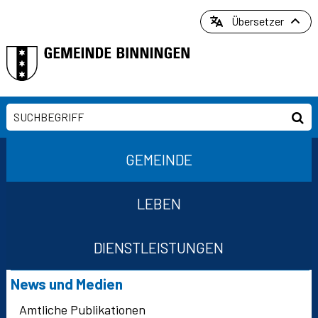
Direkt zum Inhalt springen
Übersetzer
Suchbegriff
Suc
Hauptnavigation
GEMEINDE
LEBEN
DIENSTLEISTUNGEN
Suchformular
Subnavigation
News und Medien
Amtliche Publikationen