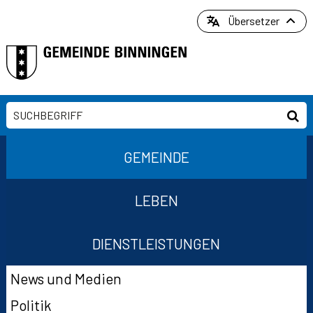
Direkt zum Inhalt springen
Übersetzer
Suchbegriff
Suc
Hauptnavigation
GEMEINDE
LEBEN
DIENSTLEISTUNGEN
Suchformular
Subnavigation
News und Medien
Politik