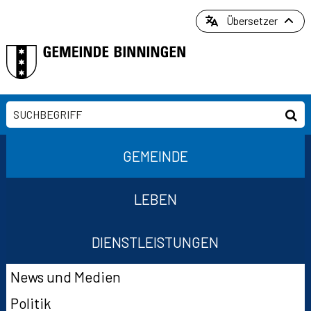
Direkt zum Inhalt springen
Übersetzer
Suchbegriff
Suc
Hauptnavigation
GEMEINDE
LEBEN
DIENSTLEISTUNGEN
Suchformular
Subnavigation
News und Medien
Politik