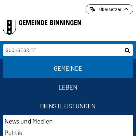
Direkt zum Inhalt springen
Übersetzer
Suchbegriff
Suc
Hauptnavigation
GEMEINDE
LEBEN
DIENSTLEISTUNGEN
Suchformular
Subnavigation
News und Medien
Politik