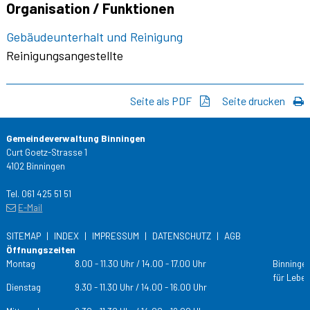
Organisation / Funktionen
Gebäudeunterhalt und Reinigung
Reinigungsangestellte
Seite als PDF
Seite drucken
Gemeindeverwaltung Binningen
Curt Goetz-Strasse 1
4102 Binningen
Tel. 061 425 51 51
E-Mail
SITEMAP
INDEX
IMPRESSUM
DATENSCHUTZ
AGB
Öffnungszeiten
Tag
Öffnungs­zeiten
Montag
8.00 - 11.30 Uhr / 14.00 - 17.00 Uhr
Binningen
für Leben
Dienstag
9.30 - 11.30 Uhr / 14.00 - 16.00 Uhr