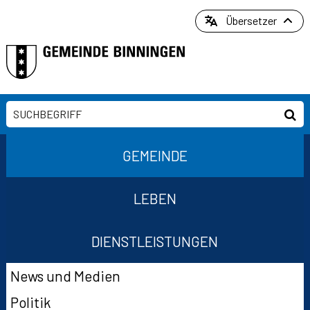
Direkt zum Inhalt springen
Übersetzer
Suchbegriff
Suc
Hauptnavigation
GEMEINDE
LEBEN
DIENSTLEISTUNGEN
Suchformular
Subnavigation
News und Medien
Politik