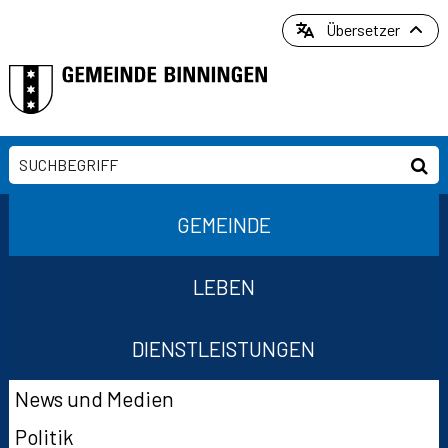
Direkt zum Inhalt springen
Übersetzer
Suchbegriff
Suc
Hauptnavigation
GEMEINDE
LEBEN
DIENSTLEISTUNGEN
Suchformular
Subnavigation
News und Medien
Politik