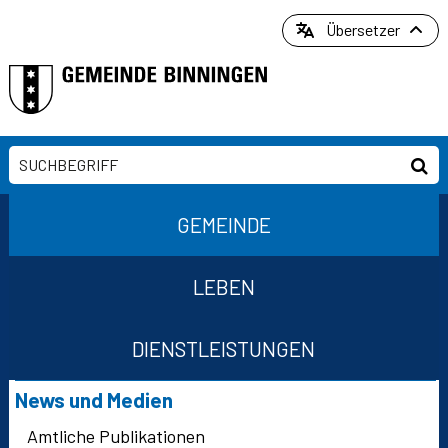
Direkt zum Inhalt springen
Übersetzer
Suchbegriff
Suc
Hauptnavigation
GEMEINDE
LEBEN
DIENSTLEISTUNGEN
Suchformular
Subnavigation
News und Medien
Amtliche Publikationen