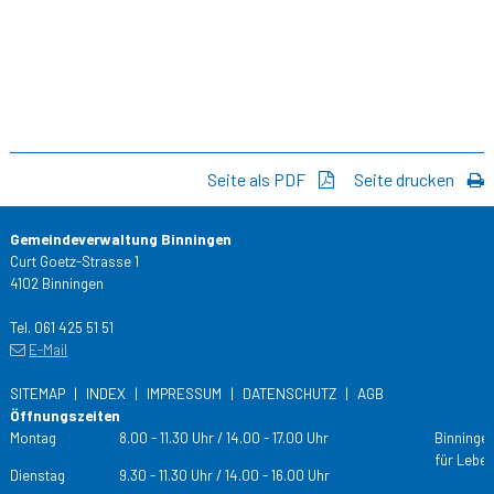
Seite als PDF
Seite drucken
Gemeindeverwaltung Binningen
Curt Goetz-Strasse 1
4102 Binningen
Tel. 061 425 51 51
E-Mail
SITEMAP
INDEX
IMPRESSUM
DATENSCHUTZ
AGB
Öffnungszeiten
Tag
Öffnungs­zeiten
Montag
8.00 - 11.30 Uhr / 14.00 - 17.00 Uhr
Binningen
für Leben
Dienstag
9.30 - 11.30 Uhr / 14.00 - 16.00 Uhr