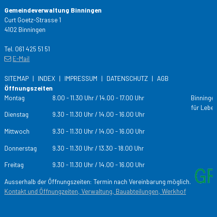
Gemeindeverwaltung Binningen
Curt Goetz-Strasse 1
4102 Binningen
Tel. 061 425 51 51
E-Mail
SITEMAP
INDEX
IMPRESSUM
DATENSCHUTZ
AGB
Öffnungszeiten
Tag
Öffnungs­zeiten
Montag
8.00 - 11.30 Uhr / 14.00 - 17.00 Uhr
Binningen
für Leben
Dienstag
9.30 - 11.30 Uhr / 14.00 - 16.00 Uhr
Mittwoch
9.30 - 11.30 Uhr / 14.00 - 16.00 Uhr
Donnerstag
9.30 - 11.30 Uhr / 13.30 - 18.00 Uhr
Freitag
9.30 - 11.30 Uhr / 14.00 - 16.00 Uhr
Ausserhalb der Öffnungszeiten: Termin nach Vereinbarung möglich.
Kontakt und Öffnungzeiten, Verwaltung, Bauabteilungen, Werkhof