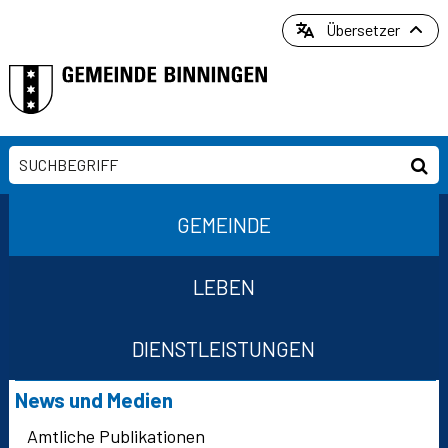
Direkt zum Inhalt springen
Übersetzer
Suchbegriff
Suc
Hauptnavigation
GEMEINDE
LEBEN
DIENSTLEISTUNGEN
Suchformular
Subnavigation
News und Medien
Amtliche Publikationen