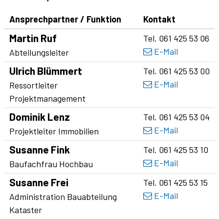
Ansprechpartner / Funktion
Kontakt
Martin
Ruf
Tel.
061 425 53 06
E-Mail
Funktion
Abteilungsleiter
Ulrich
Blümmert
Tel.
061 425 53 00
E-Mail
Funktion
Ressortleiter
Projektmanagement
Dominik
Lenz
Tel.
061 425 53 04
E-Mail
Funktion
Projektleiter Immobilien
Susanne
Fink
Tel.
061 425 53 10
E-Mail
Funktion
Baufachfrau Hochbau
Susanne
Frei
Tel.
061 425 53 15
E-Mail
Funktion
Administration Bauabteilung
Kataster