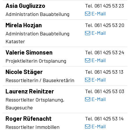
Asia
Gugliuzzo
Tel.
061 425 53 23
E-Mail
Funktion
Administration Bauabteilung
Mirela
Hozjan
Tel.
061 425 53 20
E-Mail
Funktion
Administration Bauabteilung
Kataster
Valerie
Simonsen
Tel.
061 425 53 24
E-Mail
Funktion
Projektleiterin Ortsplanung
Nicole
Stäger
Tel.
061 425 53 13
E-Mail
Funktion
Ressortleiterin / Bausekretärin
Laurenz
Reinitzer
Tel.
061 425 53 03
E-Mail
Funktion
Ressortleiter Ortsplanung,
Baugesuche
Roger
Rüfenacht
Tel.
061 425 53 14
E-Mail
Funktion
Ressortleiter Immobilien