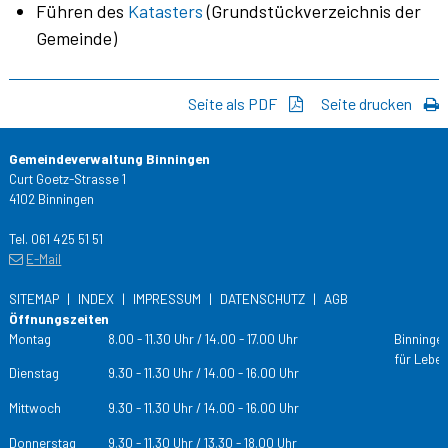
Führen des
Katasters
(Grundstückverzeichnis der
Gemeinde)
Seite als PDF
Seite drucken
Gemeindeverwaltung Binningen
Curt Goetz-Strasse 1
4102 Binningen
Tel. 061 425 51 51
E-Mail
SITEMAP
INDEX
IMPRESSUM
DATENSCHUTZ
AGB
Öffnungszeiten
Tag
Öffnungs­zeiten
Montag
8.00 - 11.30 Uhr / 14.00 - 17.00 Uhr
Binningen
für Leben
Dienstag
9.30 - 11.30 Uhr / 14.00 - 16.00 Uhr
Mittwoch
9.30 - 11.30 Uhr / 14.00 - 16.00 Uhr
Donnerstag
9.30 - 11.30 Uhr / 13.30 - 18.00 Uhr