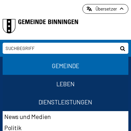
Direkt zum Inhalt springen
Übersetzer
Suchbegriff
Suc
Hauptnavigation
GEMEINDE
LEBEN
DIENSTLEISTUNGEN
Suchformular
Subnavigation
News und Medien
Politik