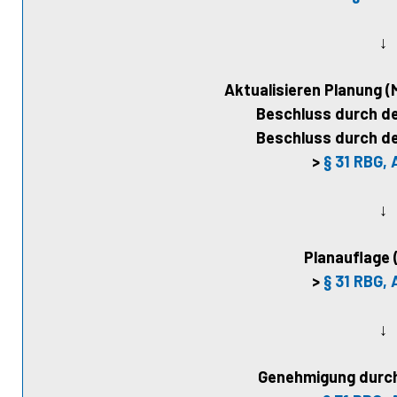
↓
Aktualisieren Planung (
Beschluss durch d
Beschluss durch d
>
§ 31 RBG, 
↓
Planauflage 
>
§ 31 RBG, 
↓
Genehmigung durch